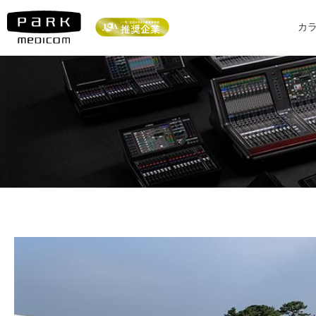
内
容
カ
を
ス
キ
ッ
プ