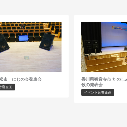
松市 にじの会発表会
香川県観音寺市 たのし
歌の発表会
音響企画
イベント音響企画