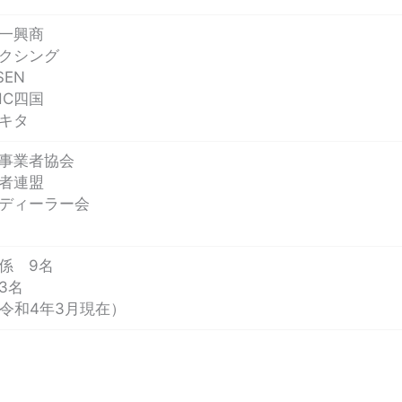
一興商
クシング
EN
HC四国
キタ
事業者協会
者連盟
ディーラー会
係 9名
3名
（令和4年3月現在）