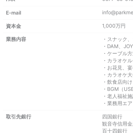
info@parkme
E-mail
1,000万円
資本金
業務内容
・スナック、
・DAM、J
・ケーブル方
・カラオケル
・お花見、宴
・カラオケ大
・飲食店向け
・BGM（U
・老人福祉施
・業務用エア
取引先銀行
四国銀行
観音寺信用金
百十四銀行