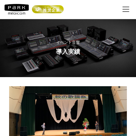
内
容
を
ス
キ
ッ
プ
イベント音響
導入実績