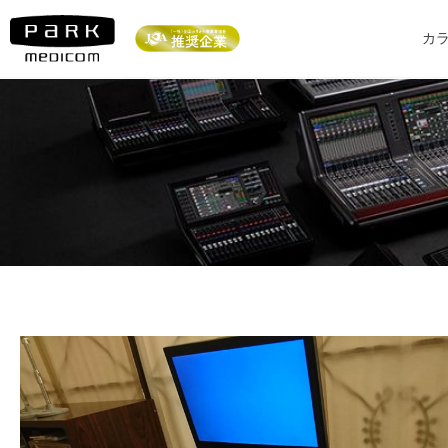
内
容
カ
を
ス
キ
ッ
プ