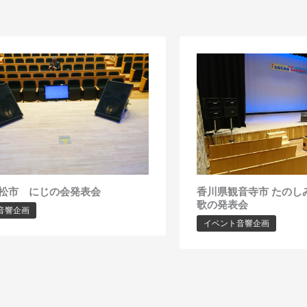
松市 にじの会発表会
香川県観音寺市 たのし
歌の発表会
音響企画
イベント音響企画