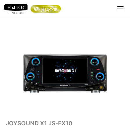
内
容
を
ス
キ
ッ
プ
JOYSOUND X1 JS-FX10