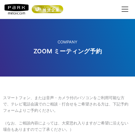
内
容
を
ス
キ
ッ
プ
COMPANY
ZOOM ミーティング予約
スマートフォン、または音声・カメラ付のパソコンをご利用可能な方
で、テレビ電話会議でのご相談・打合せをご希望される方は、下記予約
フォームよりご予約ください。
（なお、ご相談内容によっては、大変恐れ入りますがご希望に沿えない
場合もありますのでご了承ください。）