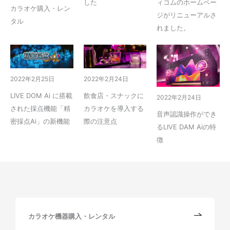
した
ィコムのホームペー
カラオケ購入・レン
ジがリニューアルさ
タル
れました。
2022年2月25日
2022年2月24日
LIVE DOM Ai に搭載
飲食店・スナックに
2022年2月24日
された採点機能「精
カラオケを導入する
音声認識操作ができ
密採点Ai」の新機能
際の注意点
るLIVE DAM Aiの特
徴
カラオケ機器購入・レンタル