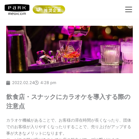
内
容
を
ス
キ
ッ
プ
2022.02.24
4:28 pm
飲食店・スナックにカラオケを導入する際の
注意点
カラオケ機械があることで、お客様の滞在時間が長くなったり、団体
でのお客様が入りやすくなったりすることで、売り上げがアップする
事が大きなメリットになります。