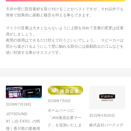
天井や壁に防音素材を取り付けることがベストですが、それ以外でも
簡単で効果的に振動と騒音を抑える事もできます。
マイクの音量は大きくならないように上限を決めて音量の変更は従業
員がしましょう。
夜間の使用はできるだけ控えて行うといいでしょう。 スピーカーは
窓から遠ざけるようにして壁に触れる部分には振動防止のゴムなどを
使い対策する事がオススメです。
2026年7月6日
2026年7月24日
ホームページに
JOYSOUND
2022年4月20日
「JKA推奨企業マー
X1（JS-FX10）の特
ク」を追加いたしま
株式会社パークメデ
徴｜香川県の業務用