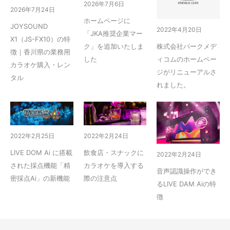
2026年7月6日
2026年7月24日
ホームページに
JOYSOUND
2022年4月20日
「JKA推奨企業マー
X1（JS-FX10）の特
ク」を追加いたしま
株式会社パークメデ
徴｜香川県の業務用
した
ィコムのホームペー
カラオケ購入・レン
ジがリニューアルさ
タル
れました。
2022年2月25日
2022年2月24日
LIVE DOM Ai に搭載
飲食店・スナックに
2022年2月24日
された採点機能「精
カラオケを導入する
音声認識操作ができ
密採点Ai」の新機能
際の注意点
るLIVE DAM Aiの特
徴