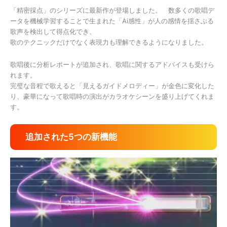
「精密採点」のシリーズに最新作が登場しました。 数多くの歌唱デ
ータを機械学習することで生まれた「Ai感性」が人の感情を揺さぶる
歌声を検出して得点化でき、
歌のテクニックだけでなく表現力も理解できるようになりました。
歌唱後に分析レポートが追加され、歌唱に関するアドバイスも受けら
れます。
完璧な音程で歌えると「見えるガイドメロディー」が金色に変化した
り、豪華になって歌唱時の演出がカラオケシーンを盛り上げてくれま
す。
追加された5つの新機能