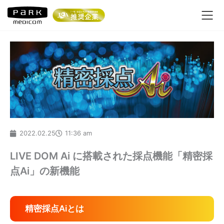
内
容
を
ス
キ
ッ
プ
2022.02.25
11:36 am
LIVE DOM Ai に搭載された採点機能「精密採
点Ai」の新機能
精密採点Aiとは